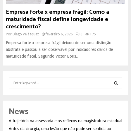
Empresa forte x empresa frágil: Como a
maturidade fiscal define longevidade e
crescimento?
Por
Diego Velázquez
fevereiro 6, 2026
0
175
Empresa forte x empresa frágil deixou de ser uma distinção
abstrata e passou a ser observável por indicadores claros de
maturidade fiscal. Segundo Victor Boris...
S
e
a
S
r
c
E
News
h
f
A
A trajetória na assessoria e os reflexos na magistratura estadual
o
Antes da cirurgia, uma lesão que não pode ser sentida ao
r
R