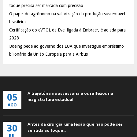
:
toque precisa ser marcada com precisão
C
O papel do agrônomo na valorização da produção sustentável
brasileira
H
Certificação do eVTOL da Eve, ligada à Embraer, é adiada para
2028
Boeing pede ao governo dos EUA que investigue empréstimo
bilionário da União Europeia para a Airbus
A trajetória na assessoria e os reflexos na
05
magistratura estadual
AGO
Antes da cirurgia, uma lesão que não pode ser
30
sentida ao toque...
JUL