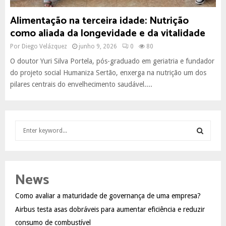
Alimentação na terceira idade: Nutrição
como aliada da longevidade e da vitalidade
Por
Diego Velázquez
junho 9, 2026
0
80
O doutor Yuri Silva Portela, pós-graduado em geriatria e fundador
do projeto social Humaniza Sertão, enxerga na nutrição um dos
pilares centrais do envelhecimento saudável....
S
e
a
S
r
c
E
News
h
f
A
Como avaliar a maturidade de governança de uma empresa?
o
Airbus testa asas dobráveis para aumentar eficiência e reduzir
r
R
:
consumo de combustível