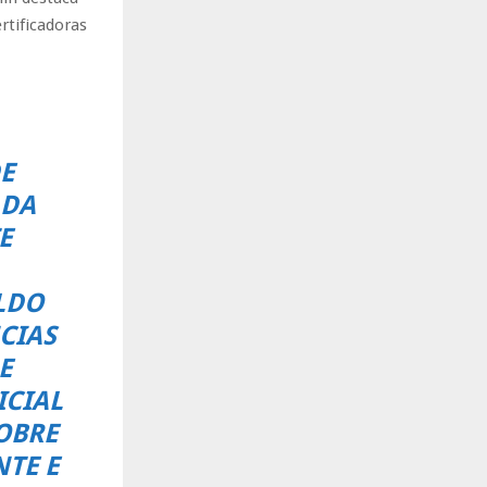
rtificadoras
E
 DA
E
LDO
CIAS
E
ICIAL
OBRE
TE E