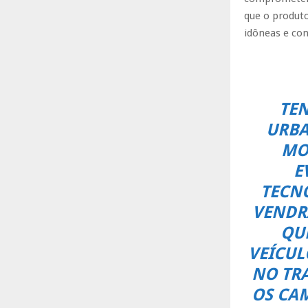
que o produto
idôneas e con
TEN
URBA
MO
E
TECNO
VENDR
QU
VEÍCUL
NO TRA
OS CAM