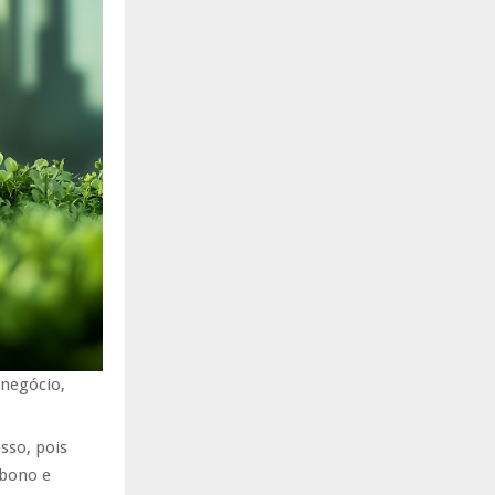
onegócio,
sso, pois
rbono e