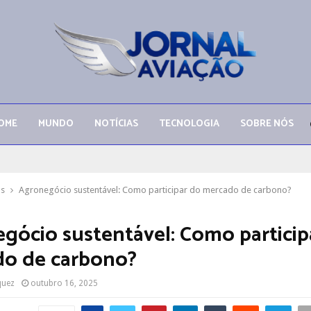
OME
MUNDO
NOTÍCIAS
TECNOLOGIA
SOBRE NÓS
as
Agronegócio sustentável: Como participar do mercado de carbono?
gócio sustentável: Como particip
o de carbono?
quez
outubro 16, 2025