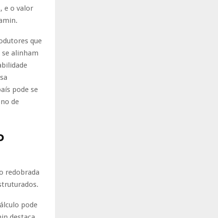
 e o valor
ramin.
odutores que
 se alinham
bilidade
ssa
país pode se
ono de
o
ão redobrada
struturados.
álculo pode
min destaca