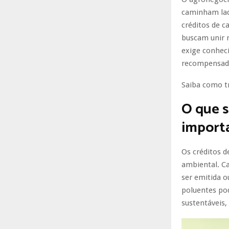
caminham lad
créditos de 
buscam unir r
exige conhec
recompensado
Saiba como t
O que s
import
Os créditos 
ambiental. Ca
ser emitida o
poluentes po
sustentáveis,