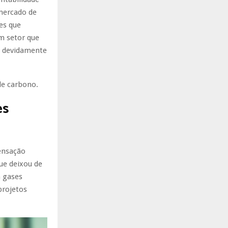
mercado de
es que
m setor que
a devidamente
de carbono.
es
ensação
ue deixou de
m gases
projetos