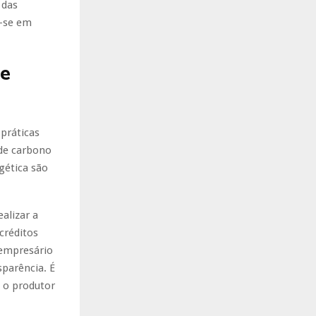
 das
m-se em
se
práticas
 de carbono
gética são
alizar a
créditos
 empresário
sparência. É
e o produtor