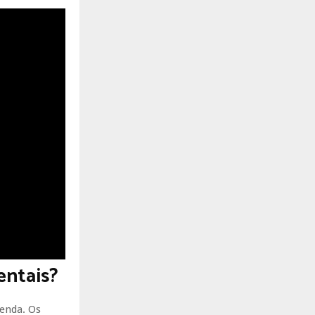
entais?
renda. Os