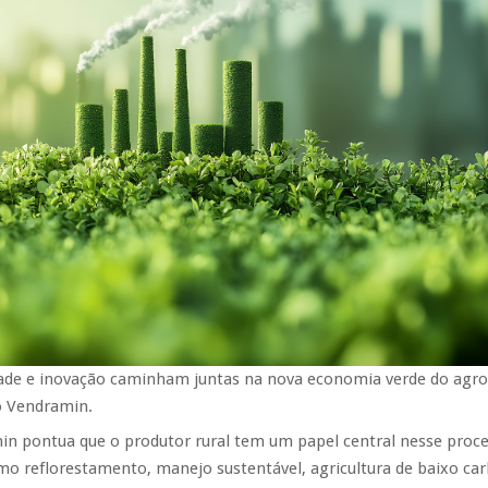
dade e inovação caminham juntas na nova economia verde do agr
 Vendramin.
in pontua que o produtor rural tem um papel central nesse proce
mo reflorestamento, manejo sustentável, agricultura de baixo ca