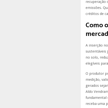
recuperação 
emissões. Qu
créditos de 
Como o 
mercad
A inserção no
sustentáveis
no solo, redu
elegíveis para
O produtor pr
medição, vali
gerados seja
Aldo Vendrami
fundamental c
receba uma pa