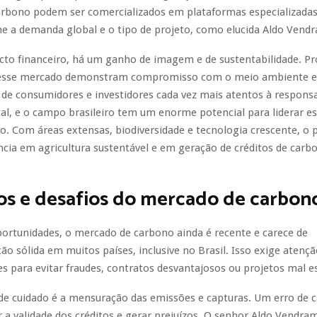
arbono podem ser comercializados em plataformas especializadas,
e a demanda global e o tipo de projeto, como elucida Aldo Vend
cto financeiro, há um ganho de imagem e de sustentabilidade. Pr
esse mercado demonstram compromisso com o meio ambiente e
 de consumidores e investidores cada vez mais atentos à responsa
l, e o campo brasileiro tem um enorme potencial para liderar e
. Com áreas extensas, biodiversidade e tecnologia crescente, o 
ncia em agricultura sustentável e em geração de créditos de carb
os e desafios do mercado de carbon
ortunidades, o mercado de carbono ainda é recente e carece de
o sólida em muitos países, inclusive no Brasil. Isso exige atenç
s para evitar fraudes, contratos desvantajosos ou projetos mal e
de cuidado é a mensuração das emissões e capturas. Um erro de c
 validade dos créditos e gerar prejuízos. O senhor Aldo Vendra