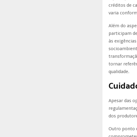
créditos de c
varia conform
Além do aspe
participam d
às exigências
socioambienta
transformação
tornar referê
qualidade.
Cuidad
Apesar das op
regulamentaçã
dos produtore
Outro ponto 
comprometer a