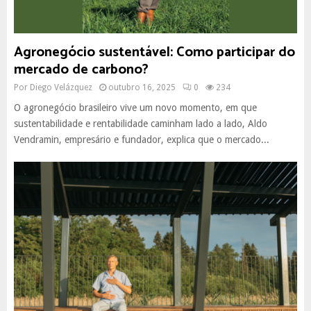
Agronegócio sustentável: Como participar do
mercado de carbono?
Por
Diego Velázquez
outubro 16, 2025
0
234
O agronegócio brasileiro vive um novo momento, em que
sustentabilidade e rentabilidade caminham lado a lado, Aldo
Vendramin, empresário e fundador, explica que o mercado...