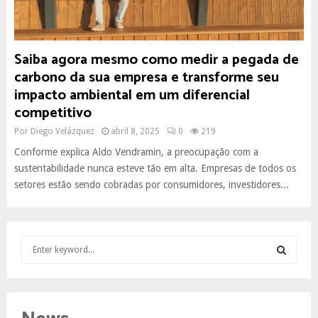
Saiba agora mesmo como medir a pegada de
carbono da sua empresa e transforme seu
impacto ambiental em um diferencial
competitivo
Por
Diego Velázquez
abril 8, 2025
0
219
Conforme explica Aldo Vendramin, a preocupação com a
sustentabilidade nunca esteve tão em alta. Empresas de todos os
setores estão sendo cobradas por consumidores, investidores...
S
e
a
S
r
c
E
h