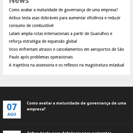
News
f
A
Como avaliar a maturidade de governança de uma empresa?
o
Airbus testa asas dobráveis para aumentar eficiência e reduzir
r
R
:
consumo de combustível
C
Latam amplia rotas internacionais a partir de Guarulhos e
reforça estratégia de expansão global
H
Voos enfrentam atrasos e cancelamentos em aeroportos de São
Paulo após problemas operacionais
A trajetória na assessoria e os reflexos na magistratura estadual
Como avaliar a maturidade de governança de uma
07
empresa?
AGO