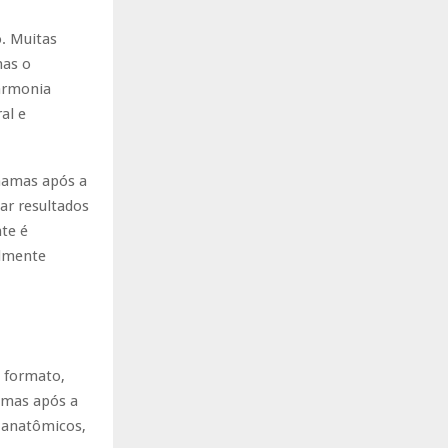
. Muitas
mas o
harmonia
al e
mamas após a
ar resultados
nte é
almente
m formato,
mamas após a
s anatômicos,