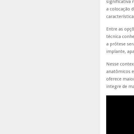
significativa
a colocação 
característica
Entre as opçõ
técnica conh
a prótese se
implante, ap
Nesse context
anatômicos e 
oferece maior
integre de ma