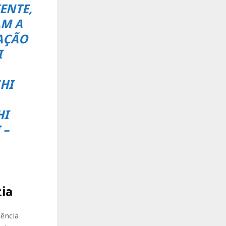
ENTE,
AM A
AÇÃO
I
HI
HI
 –
ia
uência