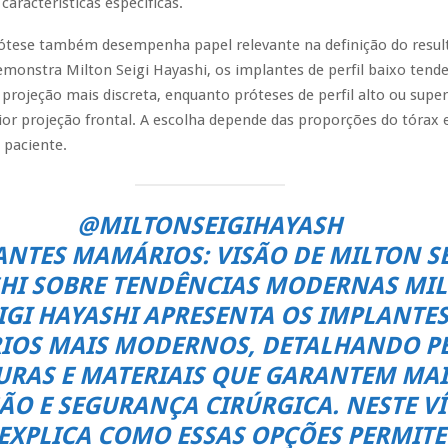
aracterísticas específicas.
rótese também desempenha papel relevante na definição do result
monstra Milton Seigi Hayashi, os implantes de perfil baixo tend
projeção mais discreta, enquanto próteses de perfil alto ou super
r projeção frontal. A escolha depende das proporções do tórax e
 paciente.
@MILTONSEIGIHAYASH
ANTES MAMÁRIOS: VISÃO DE MILTON SE
HI SOBRE TENDÊNCIAS MODERNAS MI
IGI HAYASHI APRESENTA OS IMPLANTE
OS MAIS MODERNOS, DETALHANDO PE
URAS E MATERIAIS QUE GARANTEM MA
ÃO E SEGURANÇA CIRÚRGICA. NESTE VÍ
 EXPLICA COMO ESSAS OPÇÕES PERMIT