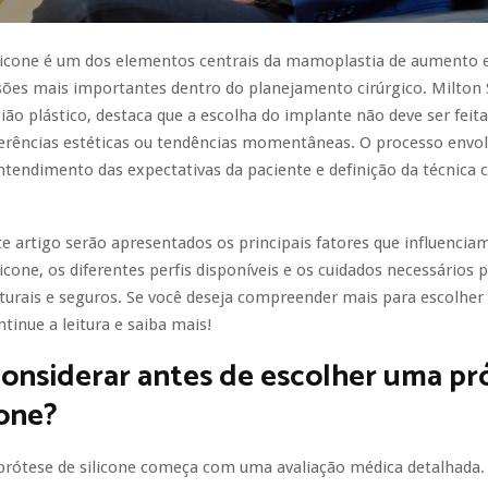
ilicone é um dos elementos centrais da mamoplastia de aumento 
ões mais importantes dentro do planejamento cirúrgico. Milton 
ião plástico, destaca que a escolha do implante não deve ser fei
erências estéticas ou tendências momentâneas. O processo envol
tendimento das expectativas da paciente e definição da técnica c
e artigo serão apresentados os principais fatores que influencia
licone, os diferentes perfis disponíveis e os cuidados necessários 
turais e seguros. Se você deseja compreender mais para escolher
ntinue a leitura e saiba mais!
onsiderar antes de escolher uma pr
cone?
 prótese de silicone começa com uma avaliação médica detalhada.