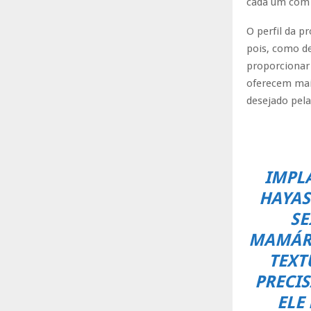
cada um com c
O perfil da p
pois, como de
proporcionar 
oferecem maio
desejado pela
IMPL
HAYAS
SE
MAMÁRI
TEXT
PRECIS
ELE