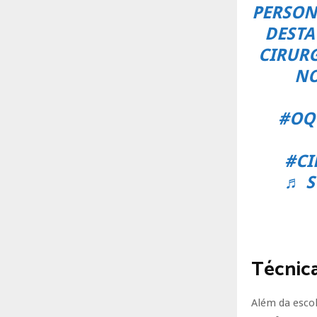
PERSON
DEST
CIRURG
NO
#OQ
#CI
♬ S
Técnica
Além da escol