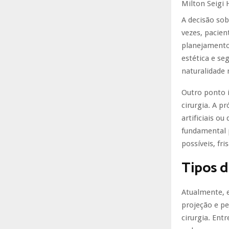
Milton Seigi 
A decisão so
vezes, pacien
planejamento 
estética e seg
naturalidade 
Outro ponto 
cirurgia. A p
artificiais o
fundamental 
possíveis, fri
Tipos d
Atualmente, e
projeção e pe
cirurgia. Ent