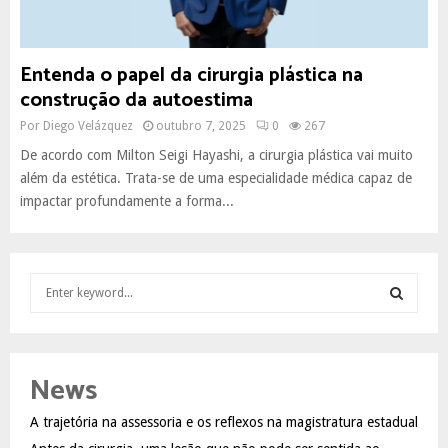
Entenda o papel da cirurgia plástica na
construção da autoestima
Por
Diego Velázquez
outubro 7, 2025
0
267
De acordo com Milton Seigi Hayashi, a cirurgia plástica vai muito
além da estética. Trata-se de uma especialidade médica capaz de
impactar profundamente a forma...
S
e
a
S
r
c
E
News
h
f
A
A trajetória na assessoria e os reflexos na magistratura estadual
o