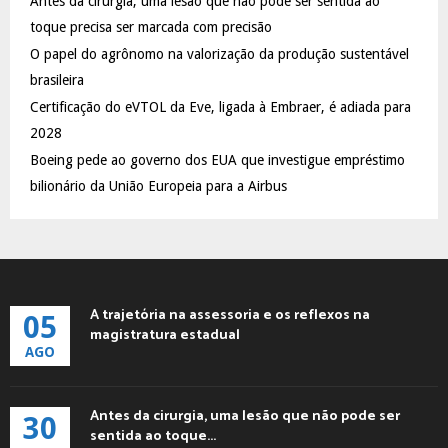
Antes da cirurgia, uma lesão que não pode ser sentida ao
r
R
:
toque precisa ser marcada com precisão
C
O papel do agrônomo na valorização da produção sustentável
brasileira
H
Certificação do eVTOL da Eve, ligada à Embraer, é adiada para
2028
Boeing pede ao governo dos EUA que investigue empréstimo
bilionário da União Europeia para a Airbus
A trajetória na assessoria e os reflexos na
05
magistratura estadual
AGO
Antes da cirurgia, uma lesão que não pode ser
30
sentida ao toque...