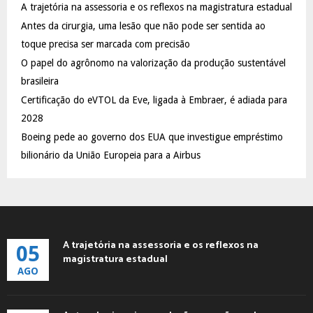
A
A trajetória na assessoria e os reflexos na magistratura estadual
o
Antes da cirurgia, uma lesão que não pode ser sentida ao
r
R
:
toque precisa ser marcada com precisão
C
O papel do agrônomo na valorização da produção sustentável
brasileira
H
Certificação do eVTOL da Eve, ligada à Embraer, é adiada para
2028
Boeing pede ao governo dos EUA que investigue empréstimo
bilionário da União Europeia para a Airbus
A trajetória na assessoria e os reflexos na
05
magistratura estadual
AGO