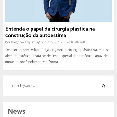
Entenda o papel da cirurgia plástica na
construção da autoestima
Por
Diego Velázquez
outubro 7, 2025
0
268
De acordo com Milton Seigi Hayashi, a cirurgia plástica vai muito
além da estética. Trata-se de uma especialidade médica capaz de
impactar profundamente a forma...
S
e
a
S
r
c
E
News
h
f