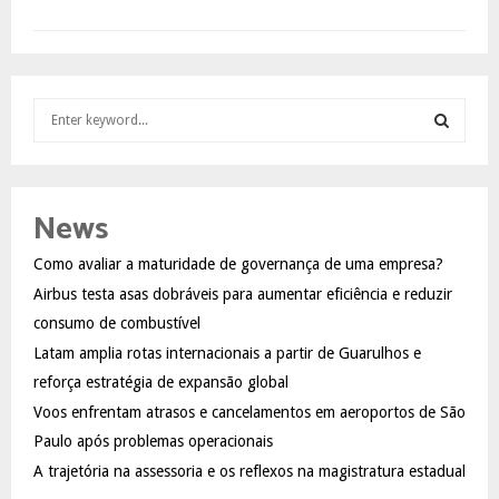
S
e
a
S
r
c
E
News
h
f
A
Como avaliar a maturidade de governança de uma empresa?
o
Airbus testa asas dobráveis para aumentar eficiência e reduzir
r
R
:
consumo de combustível
C
Latam amplia rotas internacionais a partir de Guarulhos e
reforça estratégia de expansão global
H
Voos enfrentam atrasos e cancelamentos em aeroportos de São
Paulo após problemas operacionais
A trajetória na assessoria e os reflexos na magistratura estadual