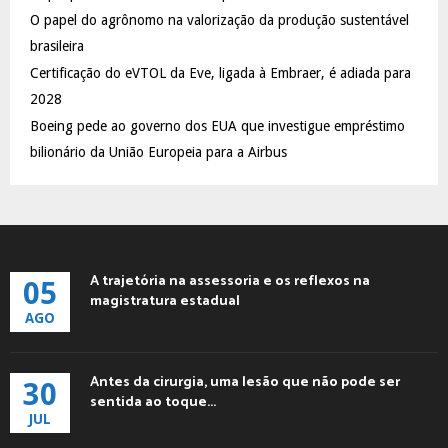
C
O papel do agrônomo na valorização da produção sustentável
brasileira
H
Certificação do eVTOL da Eve, ligada à Embraer, é adiada para
2028
Boeing pede ao governo dos EUA que investigue empréstimo
bilionário da União Europeia para a Airbus
A trajetória na assessoria e os reflexos na
05
magistratura estadual
AGO
Antes da cirurgia, uma lesão que não pode ser
30
sentida ao toque...
JUL