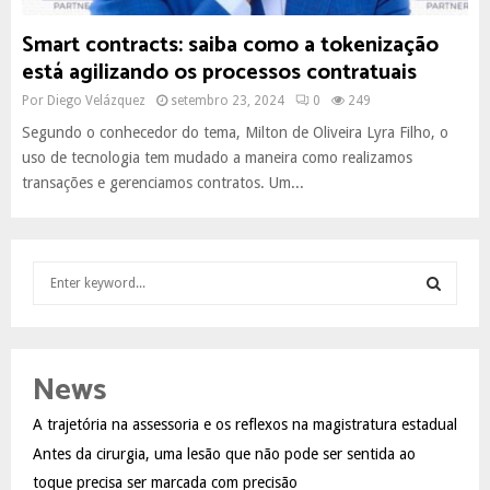
Smart contracts: saiba como a tokenização
está agilizando os processos contratuais
Por
Diego Velázquez
setembro 23, 2024
0
249
Segundo o conhecedor do tema, Milton de Oliveira Lyra Filho, o
uso de tecnologia tem mudado a maneira como realizamos
transações e gerenciamos contratos. Um...
S
e
a
S
r
c
E
News
h
f
A
A trajetória na assessoria e os reflexos na magistratura estadual
o
Antes da cirurgia, uma lesão que não pode ser sentida ao
r
R
:
toque precisa ser marcada com precisão