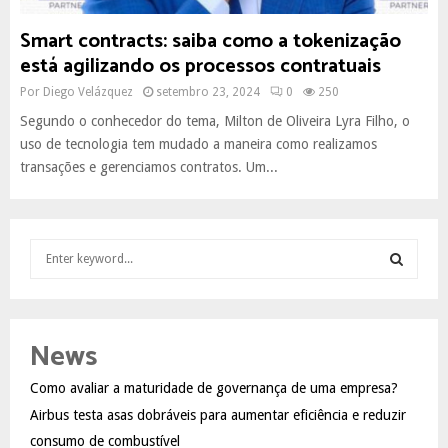
Smart contracts: saiba como a tokenização
está agilizando os processos contratuais
Por
Diego Velázquez
setembro 23, 2024
0
250
Segundo o conhecedor do tema, Milton de Oliveira Lyra Filho, o
uso de tecnologia tem mudado a maneira como realizamos
transações e gerenciamos contratos. Um...
S
e
a
S
r
c
E
News
h
f
A
Como avaliar a maturidade de governança de uma empresa?
o
Airbus testa asas dobráveis para aumentar eficiência e reduzir
r
R
:
consumo de combustível