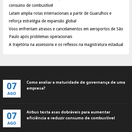
:
consumo de combustível
C
Latam amplia rotas internacionais a partir de Guarulhos e
reforça estratégia de expansão global
H
Voos enfrentam atrasos e cancelamentos em aeroportos de São
Paulo após problemas operacionais
A trajetória na assessoria e os reflexos na magistratura estadual
Como avaliar a maturidade de governança de uma
07
empresa?
AGO
Airbus testa asas dobráveis para aumentar
07
eficiência e reduzir consumo de combustível
AGO