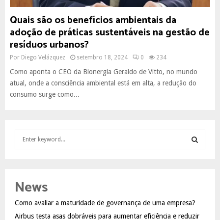
Quais são os benefícios ambientais da
adoção de práticas sustentáveis na gestão de
resíduos urbanos?
Por
Diego Velázquez
setembro 18, 2024
0
234
Como aponta o CEO da Bionergia Geraldo de Vitto, no mundo
atual, onde a consciência ambiental está em alta, a redução do
consumo surge como...
S
e
a
S
r
c
E
News
h
f
A
Como avaliar a maturidade de governança de uma empresa?
o
Airbus testa asas dobráveis para aumentar eficiência e reduzir
r
R