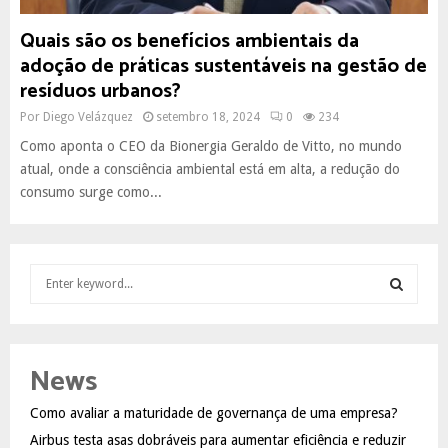
Quais são os benefícios ambientais da
adoção de práticas sustentáveis na gestão de
resíduos urbanos?
Por
Diego Velázquez
setembro 18, 2024
0
234
Como aponta o CEO da Bionergia Geraldo de Vitto, no mundo
atual, onde a consciência ambiental está em alta, a redução do
consumo surge como...
S
e
a
S
r
c
E
News
h
f
A
Como avaliar a maturidade de governança de uma empresa?
o
Airbus testa asas dobráveis para aumentar eficiência e reduzir
r
R