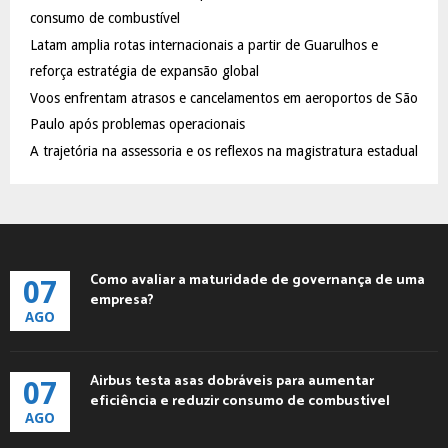
:
consumo de combustível
C
Latam amplia rotas internacionais a partir de Guarulhos e
reforça estratégia de expansão global
H
Voos enfrentam atrasos e cancelamentos em aeroportos de São
Paulo após problemas operacionais
A trajetória na assessoria e os reflexos na magistratura estadual
Como avaliar a maturidade de governança de uma
07
empresa?
AGO
Airbus testa asas dobráveis para aumentar
07
eficiência e reduzir consumo de combustível
AGO