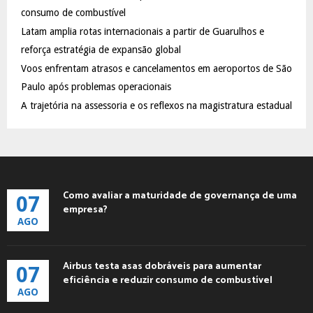
:
consumo de combustível
C
Latam amplia rotas internacionais a partir de Guarulhos e
reforça estratégia de expansão global
H
Voos enfrentam atrasos e cancelamentos em aeroportos de São
Paulo após problemas operacionais
A trajetória na assessoria e os reflexos na magistratura estadual
Como avaliar a maturidade de governança de uma
07
empresa?
AGO
Airbus testa asas dobráveis para aumentar
07
eficiência e reduzir consumo de combustível
AGO