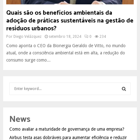
Quais são os benefícios ambientais da
adoção de práticas sustentáveis na gestão de
resíduos urbanos?
Por
Diego Velázquez
setembro 18, 2024
0
234
Como aponta o CEO da Bionergia Geraldo de Vitto, no mundo
atual, onde a consciência ambiental está em alta, a redução do
consumo surge como...
S
e
a
S
r
c
E
News
h
f
A
Como avaliar a maturidade de governança de uma empresa?
o
Airbus testa asas dobráveis para aumentar eficiência e reduzir
r
R