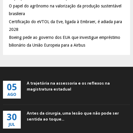
C
O papel do agrônomo na valorização da produção sustentável
brasileira
H
Certificação do eVTOL da Eve, ligada à Embraer, é adiada para
2028
Boeing pede ao governo dos EUA que investigue empréstimo
bilionário da União Europeia para a Airbus
A trajetória na assessoria e os reflexos na
05
magistratura estadual
AGO
Antes da cirurgia, uma lesão que não pode ser
30
sentida ao toque...
JUL