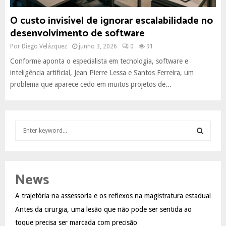
O custo invisível de ignorar escalabilidade no
desenvolvimento de software
Por
Diego Velázquez
junho 3, 2026
0
91
Conforme aponta o especialista em tecnologia, software e
inteligência artificial, Jean Pierre Lessa e Santos Ferreira, um
problema que aparece cedo em muitos projetos de...
S
e
a
S
r
c
E
News
h
f
A
A trajetória na assessoria e os reflexos na magistratura estadual
o
Antes da cirurgia, uma lesão que não pode ser sentida ao
r
R
:
toque precisa ser marcada com precisão