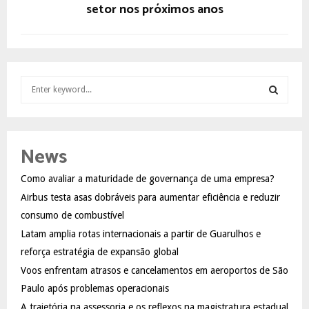
setor nos próximos anos
S
e
a
S
r
c
E
News
h
f
A
Como avaliar a maturidade de governança de uma empresa?
o
Airbus testa asas dobráveis para aumentar eficiência e reduzir
r
R
:
consumo de combustível
C
Latam amplia rotas internacionais a partir de Guarulhos e
reforça estratégia de expansão global
H
Voos enfrentam atrasos e cancelamentos em aeroportos de São
Paulo após problemas operacionais
A trajetória na assessoria e os reflexos na magistratura estadual