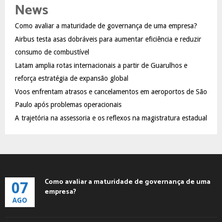
E
News
h
f
A
Como avaliar a maturidade de governança de uma empresa?
o
Airbus testa asas dobráveis para aumentar eficiência e reduzir
r
R
:
consumo de combustível
C
Latam amplia rotas internacionais a partir de Guarulhos e
reforça estratégia de expansão global
H
Voos enfrentam atrasos e cancelamentos em aeroportos de São
Paulo após problemas operacionais
A trajetória na assessoria e os reflexos na magistratura estadual
Como avaliar a maturidade de governança de uma
07
empresa?
AGO