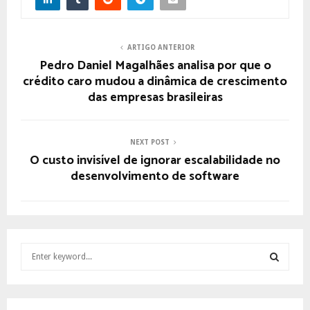
ARTIGO ANTERIOR
Pedro Daniel Magalhães analisa por que o
crédito caro mudou a dinâmica de crescimento
das empresas brasileiras
NEXT POST
O custo invisível de ignorar escalabilidade no
desenvolvimento de software
S
e
a
S
r
c