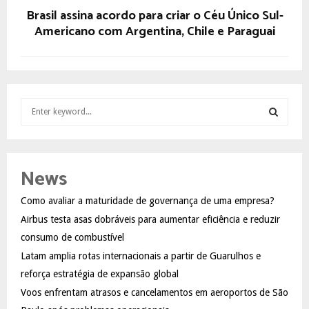
Brasil assina acordo para criar o Céu Único Sul-
Americano com Argentina, Chile e Paraguai
S
e
a
S
r
c
E
News
h
f
A
Como avaliar a maturidade de governança de uma empresa?
o
Airbus testa asas dobráveis para aumentar eficiência e reduzir
r
R
:
consumo de combustível
C
Latam amplia rotas internacionais a partir de Guarulhos e
reforça estratégia de expansão global
H
Voos enfrentam atrasos e cancelamentos em aeroportos de São