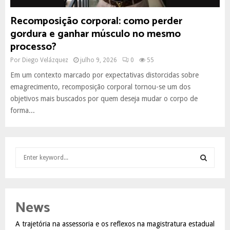
Recomposição corporal: como perder
gordura e ganhar músculo no mesmo
processo?
Por
Diego Velázquez
julho 9, 2026
0
55
Em um contexto marcado por expectativas distorcidas sobre
emagrecimento, recomposição corporal tornou-se um dos
objetivos mais buscados por quem deseja mudar o corpo de
forma...
S
e
a
S
r
c
E
News
h
f
A
A trajetória na assessoria e os reflexos na magistratura estadual
o