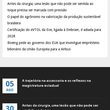
Antes da cirurgia, uma lesão que não pode ser sentida ao
r
R
:
toque precisa ser marcada com precisão
C
O papel do agrônomo na valorização da produção sustentável
brasileira
H
Certificação do eVTOL da Eve, ligada à Embraer, é adiada para
2028
Boeing pede ao governo dos EUA que investigue empréstimo
bilionário da União Europeia para a Airbus
A trajetória na assessoria e os reflexos na
05
magistratura estadual
AGO
Antes da cirurgia, uma lesão que não pode ser
30