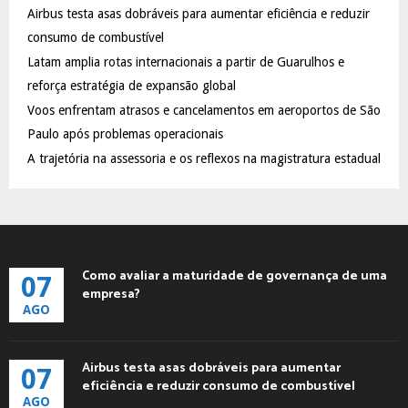
Airbus testa asas dobráveis para aumentar eficiência e reduzir
r
R
:
consumo de combustível
C
Latam amplia rotas internacionais a partir de Guarulhos e
reforça estratégia de expansão global
H
Voos enfrentam atrasos e cancelamentos em aeroportos de São
Paulo após problemas operacionais
A trajetória na assessoria e os reflexos na magistratura estadual
Como avaliar a maturidade de governança de uma
07
empresa?
AGO
Airbus testa asas dobráveis para aumentar
07
eficiência e reduzir consumo de combustível
AGO