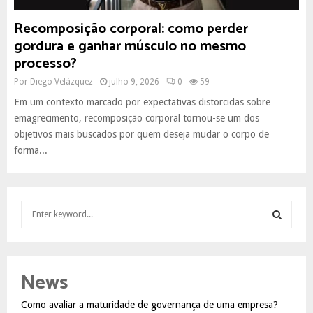
Recomposição corporal: como perder
gordura e ganhar músculo no mesmo
processo?
Por
Diego Velázquez
julho 9, 2026
0
59
Em um contexto marcado por expectativas distorcidas sobre
emagrecimento, recomposição corporal tornou-se um dos
objetivos mais buscados por quem deseja mudar o corpo de
forma...
S
e
a
S
r
c
E
News
h
f
A
Como avaliar a maturidade de governança de uma empresa?
o