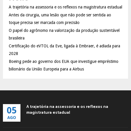
f
A
A trajetória na assessoria e os reflexos na magistratura estadual
o
Antes da cirurgia, uma lesão que não pode ser sentida ao
r
R
:
toque precisa ser marcada com precisão
C
O papel do agrônomo na valorização da produção sustentável
brasileira
H
Certificação do eVTOL da Eve, ligada à Embraer, é adiada para
2028
Boeing pede ao governo dos EUA que investigue empréstimo
bilionário da União Europeia para a Airbus
A trajetória na assessoria e os reflexos na
05
magistratura estadual
AGO