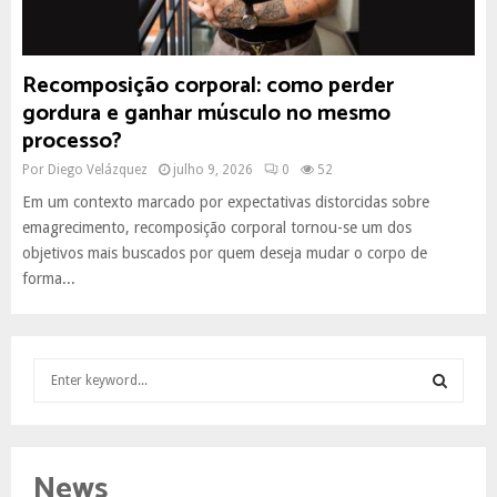
Recomposição corporal: como perder
gordura e ganhar músculo no mesmo
processo?
Por
Diego Velázquez
julho 9, 2026
0
52
Em um contexto marcado por expectativas distorcidas sobre
emagrecimento, recomposição corporal tornou-se um dos
objetivos mais buscados por quem deseja mudar o corpo de
forma...
S
e
a
S
r
c
E
News
h