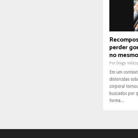
R
:
C
H
Recomposi
perder go
no mesmo
Por
Diego Veláz
Em um context
distorcidas so
corporal torno
buscados por 
forma...