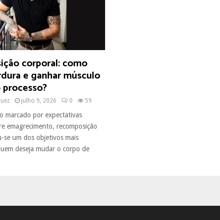
ção corporal: como
rdura e ganhar músculo
 processo?
quez
julho 9, 2026
0
59
o marcado por expectativas
bre emagrecimento, recomposição
u-se um dos objetivos mais
quem deseja mudar o corpo de