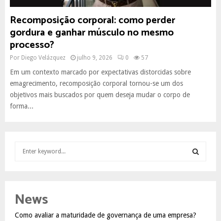
Recomposição corporal: como perder
gordura e ganhar músculo no mesmo
processo?
Por
Diego Velázquez
julho 9, 2026
0
57
Em um contexto marcado por expectativas distorcidas sobre
emagrecimento, recomposição corporal tornou-se um dos
objetivos mais buscados por quem deseja mudar o corpo de
forma...
S
e
a
S
r
c
E
News
h
f
A
Como avaliar a maturidade de governança de uma empresa?
o