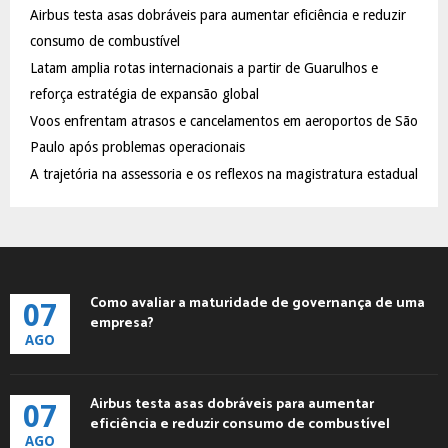
Airbus testa asas dobráveis para aumentar eficiência e reduzir
r
R
:
consumo de combustível
C
Latam amplia rotas internacionais a partir de Guarulhos e
reforça estratégia de expansão global
H
Voos enfrentam atrasos e cancelamentos em aeroportos de São
Paulo após problemas operacionais
A trajetória na assessoria e os reflexos na magistratura estadual
Como avaliar a maturidade de governança de uma
07
empresa?
AGO
Airbus testa asas dobráveis para aumentar
07
eficiência e reduzir consumo de combustível
AGO