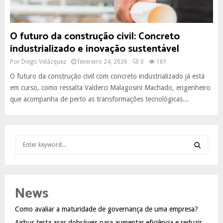
O futuro da construção civil: Concreto
industrializado e inovação sustentável
Por
Diego Velázquez
fevereiro 24, 2026
0
161
O futuro da construção civil com concreto industrializado já está
em curso, como ressalta Valderci Malagosini Machado, engenheiro
que acompanha de perto as transformações tecnológicas...
S
e
a
S
r
c
E
News
h
f
A
Como avaliar a maturidade de governança de uma empresa?
o
Airbus testa asas dobráveis para aumentar eficiência e reduzir