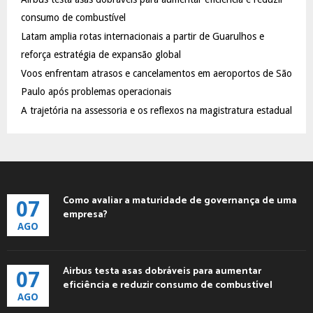
r
R
:
consumo de combustível
C
Latam amplia rotas internacionais a partir de Guarulhos e
reforça estratégia de expansão global
H
Voos enfrentam atrasos e cancelamentos em aeroportos de São
Paulo após problemas operacionais
A trajetória na assessoria e os reflexos na magistratura estadual
Como avaliar a maturidade de governança de uma
07
empresa?
AGO
Airbus testa asas dobráveis para aumentar
07
eficiência e reduzir consumo de combustível
AGO