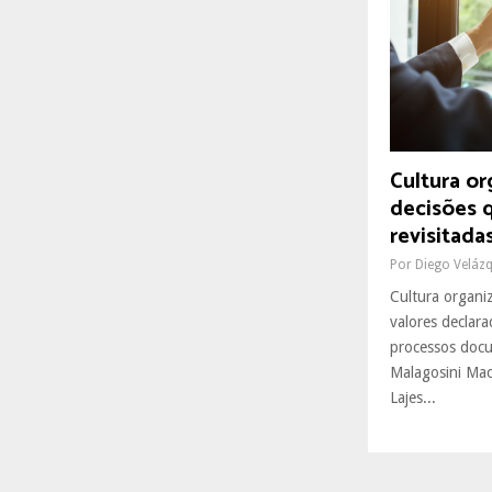
R
:
C
H
Cultura or
decisões 
revisitada
Por
Diego Veláz
Cultura organi
valores declara
processos docu
Malagosini Mac
Lajes...