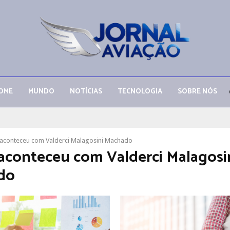
OME
MUNDO
NOTÍCIAS
TECNOLOGIA
SOBRE NÓS
aconteceu com Valderci Malagosini Machado
aconteceu com Valderci Malagosi
do