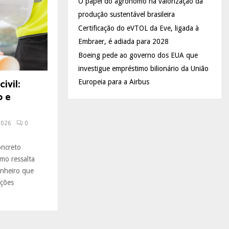
O papel do agrônomo na valorização da
produção sustentável brasileira
Certificação do eVTOL da Eve, ligada à
Embraer, é adiada para 2028
Boeing pede ao governo dos EUA que
investigue empréstimo bilionário da União
ivil:
Europeia para a Airbus
o e
2026
0
oncreto
omo ressalta
enheiro que
ações