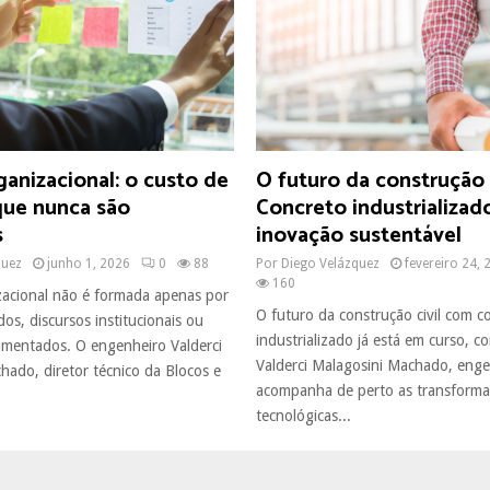
ganizacional: o custo de
O futuro da construção c
que nunca são
Concreto industrializad
s
inovação sustentável
quez
junho 1, 2026
0
88
Por
Diego Velázquez
fevereiro 24, 
160
zacional não é formada apenas por
O futuro da construção civil com c
dos, discursos institucionais ou
industrializado já está em curso, c
mentados. O engenheiro Valderci
Valderci Malagosini Machado, eng
hado, diretor técnico da Blocos e
acompanha de perto as transform
tecnológicas...