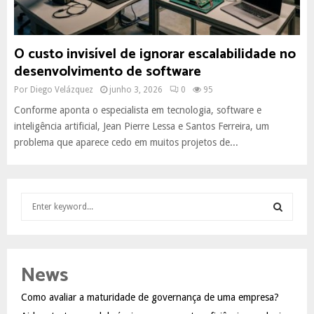
O custo invisível de ignorar escalabilidade no
desenvolvimento de software
Por
Diego Velázquez
junho 3, 2026
0
95
Conforme aponta o especialista em tecnologia, software e
inteligência artificial, Jean Pierre Lessa e Santos Ferreira, um
problema que aparece cedo em muitos projetos de...
S
e
a
S
r
c
E
News
h
f
A
Como avaliar a maturidade de governança de uma empresa?
o