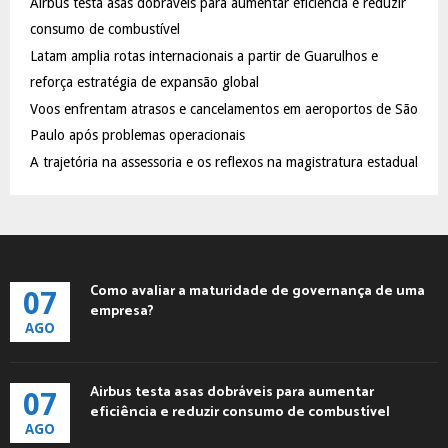
Airbus testa asas dobráveis para aumentar eficiência e reduzir
r
R
:
consumo de combustível
C
Latam amplia rotas internacionais a partir de Guarulhos e
reforça estratégia de expansão global
H
Voos enfrentam atrasos e cancelamentos em aeroportos de São
Paulo após problemas operacionais
A trajetória na assessoria e os reflexos na magistratura estadual
Como avaliar a maturidade de governança de uma
07
empresa?
AGO
Airbus testa asas dobráveis para aumentar
07
eficiência e reduzir consumo de combustível
AGO