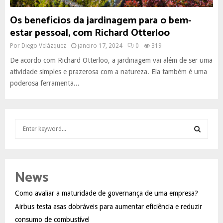
Os benefícios da jardinagem para o bem-
estar pessoal, com Richard Otterloo
Por
Diego Velázquez
janeiro 17, 2024
0
319
De acordo com Richard Otterloo, a jardinagem vai além de ser uma
atividade simples e prazerosa com a natureza. Ela também é uma
poderosa ferramenta...
S
e
a
S
r
c
E
News
h
f
A
Como avaliar a maturidade de governança de uma empresa?
o
Airbus testa asas dobráveis para aumentar eficiência e reduzir
r
R
:
consumo de combustível