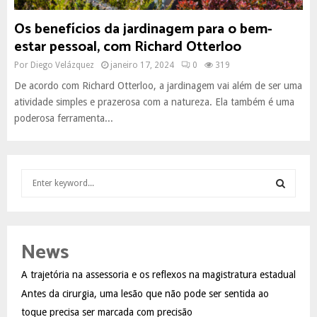
Os benefícios da jardinagem para o bem-
estar pessoal, com Richard Otterloo
Por
Diego Velázquez
janeiro 17, 2024
0
319
De acordo com Richard Otterloo, a jardinagem vai além de ser uma
atividade simples e prazerosa com a natureza. Ela também é uma
poderosa ferramenta...
S
e
a
S
r
c
E
News
h
f
A
A trajetória na assessoria e os reflexos na magistratura estadual
o
Antes da cirurgia, uma lesão que não pode ser sentida ao
r
R
:
toque precisa ser marcada com precisão