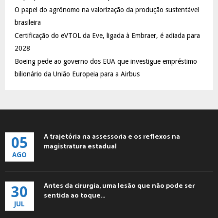
C
O papel do agrônomo na valorização da produção sustentável
brasileira
H
Certificação do eVTOL da Eve, ligada à Embraer, é adiada para
2028
Boeing pede ao governo dos EUA que investigue empréstimo
bilionário da União Europeia para a Airbus
A trajetória na assessoria e os reflexos na
05
magistratura estadual
AGO
Antes da cirurgia, uma lesão que não pode ser
30
sentida ao toque...
JUL