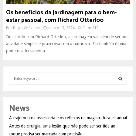
Os benefícios da jardinagem para o bem-
estar pessoal, com Richard Otterloo
Por
Diego Velázquez
janeiro 17, 2024
0
319
De acordo com Richard Otterloo, a jardinagem vai além de ser uma
atividade simples e prazerosa com a natureza. Ela também é uma
poderosa ferramenta...
S
e
a
S
r
c
E
News
h
f
A
A trajetória na assessoria e os reflexos na magistratura estadual
o
Antes da cirurgia, uma lesão que não pode ser sentida ao
r
R
:
toque precisa ser marcada com precisão