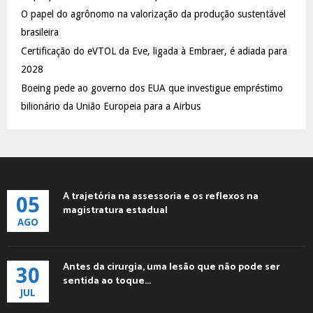
C
O papel do agrônomo na valorização da produção sustentável
brasileira
H
Certificação do eVTOL da Eve, ligada à Embraer, é adiada para
2028
Boeing pede ao governo dos EUA que investigue empréstimo
bilionário da União Europeia para a Airbus
A trajetória na assessoria e os reflexos na
05
magistratura estadual
AGO
Antes da cirurgia, uma lesão que não pode ser
30
sentida ao toque...
JUL