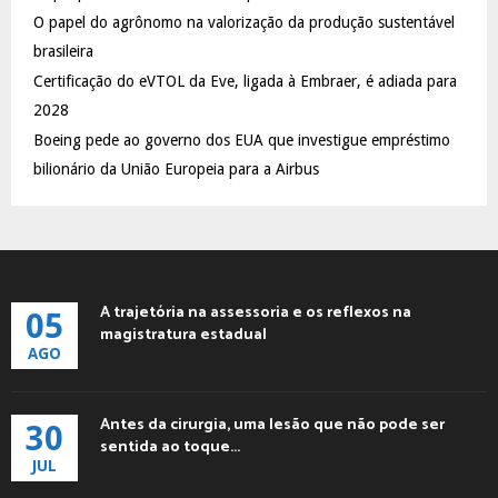
C
O papel do agrônomo na valorização da produção sustentável
brasileira
H
Certificação do eVTOL da Eve, ligada à Embraer, é adiada para
2028
Boeing pede ao governo dos EUA que investigue empréstimo
bilionário da União Europeia para a Airbus
A trajetória na assessoria e os reflexos na
05
magistratura estadual
AGO
Antes da cirurgia, uma lesão que não pode ser
30
sentida ao toque...
JUL