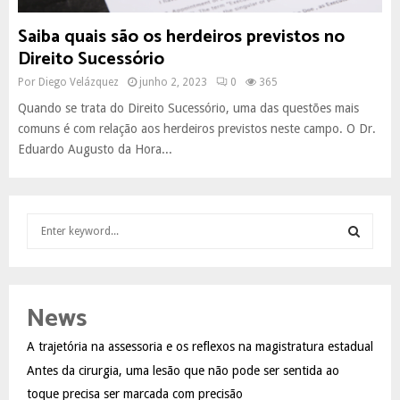
Saiba quais são os herdeiros previstos no
Direito Sucessório
Por
Diego Velázquez
junho 2, 2023
0
365
Quando se trata do Direito Sucessório, uma das questões mais
comuns é com relação aos herdeiros previstos neste campo. O Dr.
Eduardo Augusto da Hora...
S
e
a
S
r
c
E
News
h
f
A
A trajetória na assessoria e os reflexos na magistratura estadual
o
Antes da cirurgia, uma lesão que não pode ser sentida ao
r
R
:
toque precisa ser marcada com precisão