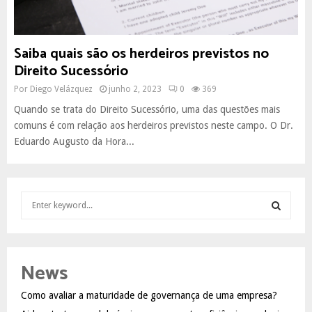
Saiba quais são os herdeiros previstos no
Direito Sucessório
Por
Diego Velázquez
junho 2, 2023
0
369
Quando se trata do Direito Sucessório, uma das questões mais
comuns é com relação aos herdeiros previstos neste campo. O Dr.
Eduardo Augusto da Hora...
S
e
a
S
r
c
E
News
h
f
A
Como avaliar a maturidade de governança de uma empresa?
o