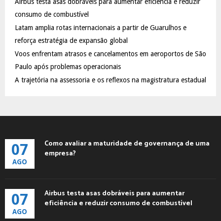
Airbus testa asas dobráveis para aumentar eficiência e reduzir
r
R
:
consumo de combustível
C
Latam amplia rotas internacionais a partir de Guarulhos e
reforça estratégia de expansão global
H
Voos enfrentam atrasos e cancelamentos em aeroportos de São
Paulo após problemas operacionais
A trajetória na assessoria e os reflexos na magistratura estadual
Como avaliar a maturidade de governança de uma
07
empresa?
AGO
Airbus testa asas dobráveis para aumentar
07
eficiência e reduzir consumo de combustível
AGO