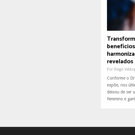
R
:
C
H
Transforme
benefício
harmoniza
revelados
Por
Diego Veláz
Conforme o Dr
expõe, nos últ
deixou de ser 
feminino e gan