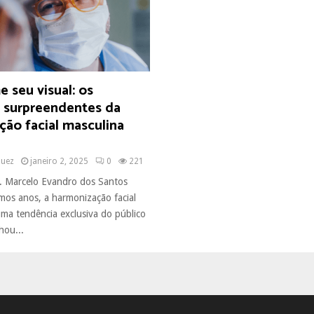
 seu visual: os
s surpreendentes da
ção facial masculina
quez
janeiro 2, 2025
0
221
. Marcelo Evandro dos Santos
imos anos, a harmonização facial
uma tendência exclusiva do público
hou...