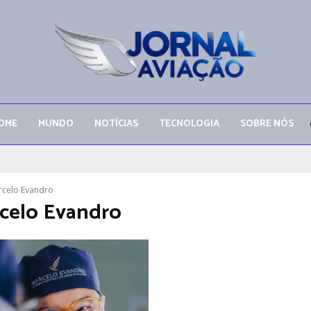
OME
MUNDO
NOTÍCIAS
TECNOLOGIA
SOBRE NÓS
rcelo Evandro
rcelo Evandro