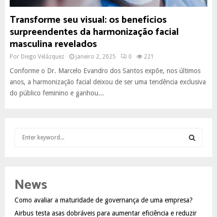
Transforme seu visual: os benefícios
surpreendentes da harmonização facial
masculina revelados
Por
Diego Velázquez
janeiro 2, 2025
0
221
Conforme o Dr. Marcelo Evandro dos Santos expõe, nos últimos
anos, a harmonização facial deixou de ser uma tendência exclusiva
do público feminino e ganhou...
S
e
a
S
r
c
E
News
h
f
A
Como avaliar a maturidade de governança de uma empresa?
o
Airbus testa asas dobráveis para aumentar eficiência e reduzir
r
R