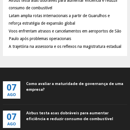
Airbus testa asas dobráveis para aumentar eficiência e reduzir
r
R
:
consumo de combustível
C
Latam amplia rotas internacionais a partir de Guarulhos e
reforça estratégia de expansão global
H
Voos enfrentam atrasos e cancelamentos em aeroportos de São
Paulo após problemas operacionais
A trajetória na assessoria e os reflexos na magistratura estadual
Como avaliar a maturidade de governança de uma
07
empresa?
AGO
Airbus testa asas dobráveis para aumentar
07
eficiência e reduzir consumo de combustível
AGO