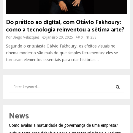
Do prático ao digital, com Otávio Fakhoury:
como a tecnologia reinventou a sétima arte?
Por
Diego Velázquez
janeiro 29, 2025
0
258
Segundo o entusiasta Otávio Fakhoury, os efeitos visuais no
cinema moderno são mais do que simples ferramentas; eles se
tornaram elementos essenciais para criar histórias...
S
e
a
S
r
c
E
News
h
f
A
Como avaliar a maturidade de governança de uma empresa?
o