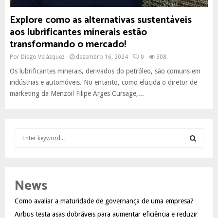
Explore como as alternativas sustentáveis
aos lubrificantes minerais estão
transformando o mercado!
Por
Diego Velázquez
dezembro 16, 2024
0
308
Os lubrificantes minerais, derivados do petróleo, são comuns em
indústrias e automóveis. No entanto, como elucida o diretor de
marketing da Menzoil Filipe Arges Cursage,...
S
e
a
S
r
c
E
News
h
f
A
Como avaliar a maturidade de governança de uma empresa?
o
Airbus testa asas dobráveis para aumentar eficiência e reduzir
r
R