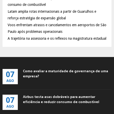
:
consumo de combustível
C
Latam amplia rotas internacionais a partir de Guarulhos e
reforça estratégia de expansão global
H
Voos enfrentam atrasos e cancelamentos em aeroportos de São
Paulo após problemas operacionais
A trajetória na assessoria e os reflexos na magistratura estadual
Como avaliar a maturidade de governança de uma
07
empresa?
AGO
Airbus testa asas dobráveis para aumentar
07
eficiência e reduzir consumo de combustível
AGO