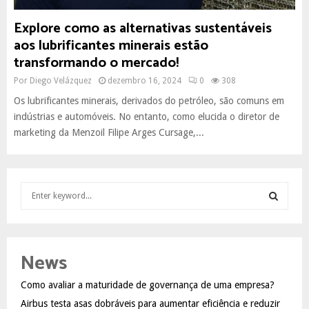
Explore como as alternativas sustentáveis
aos lubrificantes minerais estão
transformando o mercado!
Por
Diego Velázquez
dezembro 16, 2024
0
308
Os lubrificantes minerais, derivados do petróleo, são comuns em
indústrias e automóveis. No entanto, como elucida o diretor de
marketing da Menzoil Filipe Arges Cursage,...
S
e
a
S
r
c
E
News
h
f
A
Como avaliar a maturidade de governança de uma empresa?
o
Airbus testa asas dobráveis para aumentar eficiência e reduzir
r
R