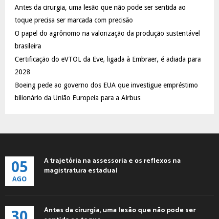
Antes da cirurgia, uma lesão que não pode ser sentida ao
r
R
:
toque precisa ser marcada com precisão
C
O papel do agrônomo na valorização da produção sustentável
brasileira
H
Certificação do eVTOL da Eve, ligada à Embraer, é adiada para
2028
Boeing pede ao governo dos EUA que investigue empréstimo
bilionário da União Europeia para a Airbus
A trajetória na assessoria e os reflexos na
05
magistratura estadual
AGO
Antes da cirurgia, uma lesão que não pode ser
30