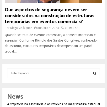
Que aspectos de segurança devem ser
considerados na construção de estruturas
temporárias em eventos comerciais?
Por
Diego Velázquez
outubro 9, 2024
0
277
Quando se trata de eventos comerciais, a primeira impressão é
essencial. Conforme Rômulo dos Santos Gonçalves, conhecedor
do assunto, estruturas temporárias desempenham um papel
crucial...
S
e
a
S
r
c
E
News
h
f
A
A trajetória na assessoria e os reflexos na magistratura estadual
o