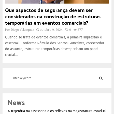
Que aspectos de segurança devem ser
considerados na construção de estruturas
temporárias em eventos comerciais?
Por
Diego Velázquez
outubro 9, 2024
0
277
Quando se trata de eventos comerciais, a primeira impressão é
essencial. Conforme Rômulo dos Santos Gonçalves, conhecedor
do assunto, estruturas temporárias desempenham um papel
crucial...
S
e
a
S
r
c
E
News
h
f
A
A trajetória na assessoria e os reflexos na magistratura estadual
o