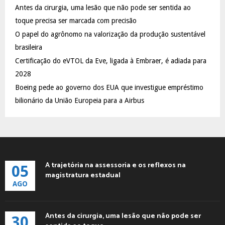
Antes da cirurgia, uma lesão que não pode ser sentida ao
r
R
:
toque precisa ser marcada com precisão
C
O papel do agrônomo na valorização da produção sustentável
brasileira
H
Certificação do eVTOL da Eve, ligada à Embraer, é adiada para
2028
Boeing pede ao governo dos EUA que investigue empréstimo
bilionário da União Europeia para a Airbus
A trajetória na assessoria e os reflexos na
05
magistratura estadual
AGO
Antes da cirurgia, uma lesão que não pode ser
30