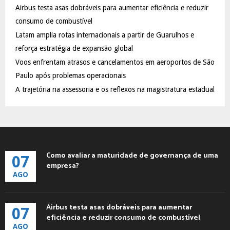
Airbus testa asas dobráveis para aumentar eficiência e reduzir
r
R
:
consumo de combustível
C
Latam amplia rotas internacionais a partir de Guarulhos e
reforça estratégia de expansão global
H
Voos enfrentam atrasos e cancelamentos em aeroportos de São
Paulo após problemas operacionais
A trajetória na assessoria e os reflexos na magistratura estadual
Como avaliar a maturidade de governança de uma
07
empresa?
AGO
Airbus testa asas dobráveis para aumentar
07
eficiência e reduzir consumo de combustível
AGO