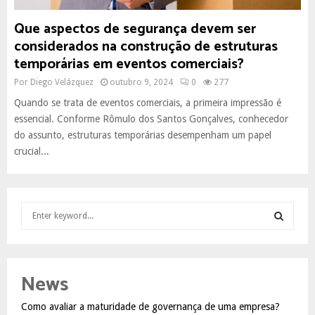
Que aspectos de segurança devem ser
considerados na construção de estruturas
temporárias em eventos comerciais?
Por
Diego Velázquez
outubro 9, 2024
0
277
Quando se trata de eventos comerciais, a primeira impressão é
essencial. Conforme Rômulo dos Santos Gonçalves, conhecedor
do assunto, estruturas temporárias desempenham um papel
crucial...
S
e
a
S
r
c
E
News
h
f
A
Como avaliar a maturidade de governança de uma empresa?
o