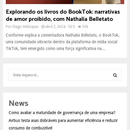
Explorando os livros do BookTok: narrativas
de amor proibido, com Nathalia Belletato
Por
Diego Velázquez
abril 2, 2024
0
330
Conforme explica a comentadora Nathalia Belletato, o BookTok,
uma comunidade vibrante dentro da plataforma de mídia social
TikTok, tem emergido como uma força significativa na...
S
e
a
S
r
c
E
News
h
f
A
Como avaliar a maturidade de governança de uma empresa?
o
Airbus testa asas dobráveis para aumentar eficiência e reduzir
r
R
:
consumo de combustível