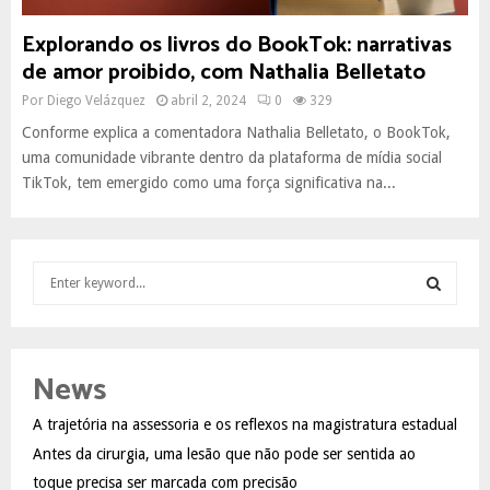
Explorando os livros do BookTok: narrativas
de amor proibido, com Nathalia Belletato
Por
Diego Velázquez
abril 2, 2024
0
329
Conforme explica a comentadora Nathalia Belletato, o BookTok,
uma comunidade vibrante dentro da plataforma de mídia social
TikTok, tem emergido como uma força significativa na...
S
e
a
S
r
c
E
News
h
f
A
A trajetória na assessoria e os reflexos na magistratura estadual
o
Antes da cirurgia, uma lesão que não pode ser sentida ao
r
R
:
toque precisa ser marcada com precisão