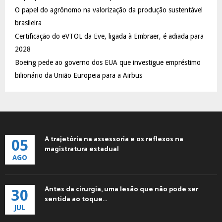
C
O papel do agrônomo na valorização da produção sustentável
brasileira
H
Certificação do eVTOL da Eve, ligada à Embraer, é adiada para
2028
Boeing pede ao governo dos EUA que investigue empréstimo
bilionário da União Europeia para a Airbus
A trajetória na assessoria e os reflexos na
05
magistratura estadual
AGO
Antes da cirurgia, uma lesão que não pode ser
30
sentida ao toque...
JUL