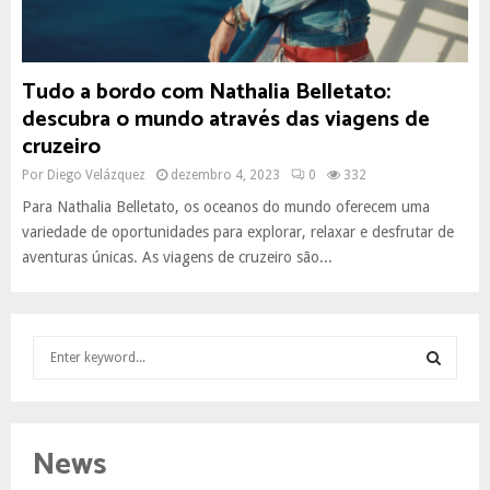
Tudo a bordo com Nathalia Belletato:
descubra o mundo através das viagens de
cruzeiro
Por
Diego Velázquez
dezembro 4, 2023
0
332
Para Nathalia Belletato, os oceanos do mundo oferecem uma
variedade de oportunidades para explorar, relaxar e desfrutar de
aventuras únicas. As viagens de cruzeiro são...
S
e
a
S
r
c
E
News
h
f
A