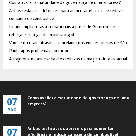
Como avaliar a maturidade de governança de uma empresa?
o
Airbus testa asas dobráveis para aumentar eficiência e reduzir
r
R
:
consumo de combustível
C
Latam amplia rotas internacionais a partir de Guarulhos e
reforça estratégia de expansão global
H
Voos enfrentam atrasos e cancelamentos em aeroportos de São
Paulo após problemas operacionais
A trajetória na assessoria e os reflexos na magistratura estadual
Como avaliar a maturidade de governança de uma
07
empresa?
AGO
Airbus testa asas dobráveis para aumentar
07
eficiência e reduzir consumo de combustível