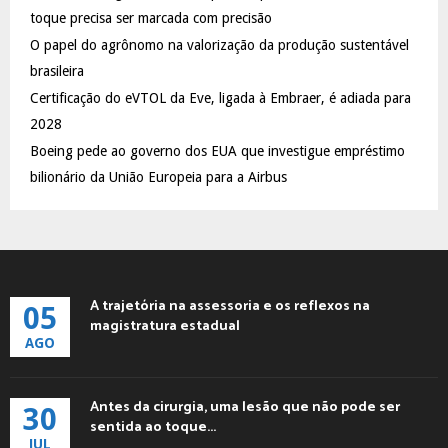
:
toque precisa ser marcada com precisão
C
O papel do agrônomo na valorização da produção sustentável
brasileira
H
Certificação do eVTOL da Eve, ligada à Embraer, é adiada para
2028
Boeing pede ao governo dos EUA que investigue empréstimo
bilionário da União Europeia para a Airbus
A trajetória na assessoria e os reflexos na
05
magistratura estadual
AGO
Antes da cirurgia, uma lesão que não pode ser
30
sentida ao toque...
JUL