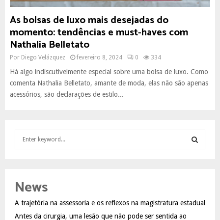
As bolsas de luxo mais desejadas do
momento: tendências e must-haves com
Nathalia Belletato
Por
Diego Velázquez
fevereiro 8, 2024
0
334
Há algo indiscutivelmente especial sobre uma bolsa de luxo. Como
comenta Nathalia Belletato, amante de moda, elas não são apenas
acessórios, são declarações de estilo...
S
e
a
S
r
c
E
News
h
f
A
A trajetória na assessoria e os reflexos na magistratura estadual
o
Antes da cirurgia, uma lesão que não pode ser sentida ao
r
R