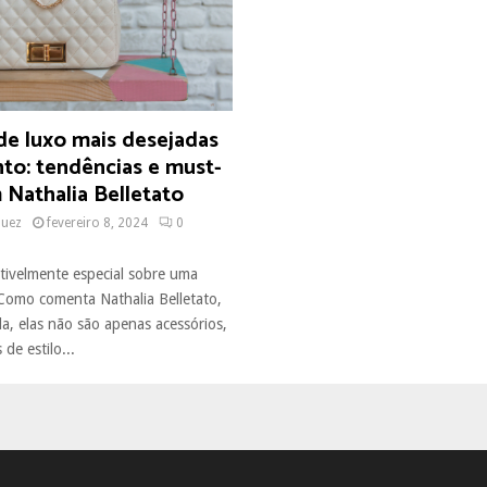
de luxo mais desejadas
o: tendências e must-
 Nathalia Belletato
quez
fevereiro 8, 2024
0
utivelmente especial sobre uma
 Como comenta Nathalia Belletato,
, elas não são apenas acessórios,
de estilo...