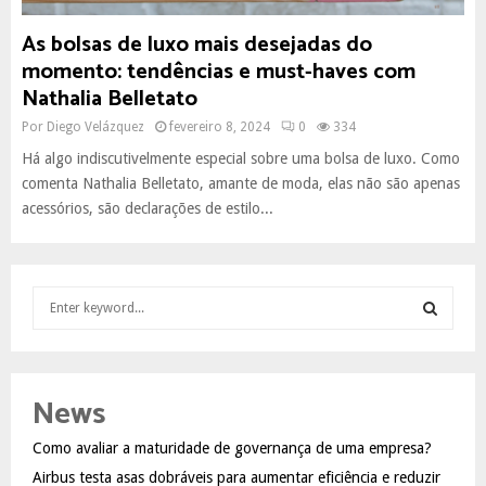
As bolsas de luxo mais desejadas do
momento: tendências e must-haves com
Nathalia Belletato
Por
Diego Velázquez
fevereiro 8, 2024
0
334
Há algo indiscutivelmente especial sobre uma bolsa de luxo. Como
comenta Nathalia Belletato, amante de moda, elas não são apenas
acessórios, são declarações de estilo...
S
e
a
S
r
c
E
News
h
f
A
Como avaliar a maturidade de governança de uma empresa?
o
Airbus testa asas dobráveis para aumentar eficiência e reduzir
r
R