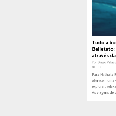
R
:
C
H
Tudo a bo
Belletato
através da
Por
Diego Veláz
332
Para Nathalia 
oferecem uma v
explorar, relax
As viagens de c