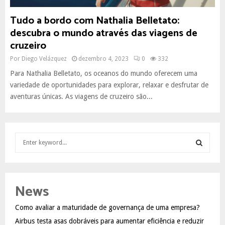
Tudo a bordo com Nathalia Belletato:
descubra o mundo através das viagens de
cruzeiro
Por
Diego Velázquez
dezembro 4, 2023
0
332
Para Nathalia Belletato, os oceanos do mundo oferecem uma
variedade de oportunidades para explorar, relaxar e desfrutar de
aventuras únicas. As viagens de cruzeiro são...
S
e
a
S
r
c
E
News
h
f
A
Como avaliar a maturidade de governança de uma empresa?
o
Airbus testa asas dobráveis para aumentar eficiência e reduzir
r
R