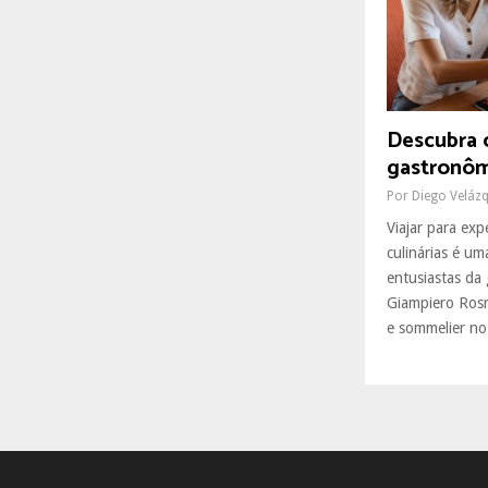
R
:
C
H
Descubra 
gastronôm
Por
Diego Veláz
Viajar para exp
culinárias é um
entusiastas d
Giampiero Rosm
e sommelier no.