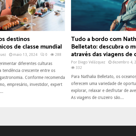
os destinos
Tudo a bordo com Nath
icos de classe mundial
Belletato: descubra o 
através das viagens de 
quez
maio 13, 2024
0
288
Por
Diego Velázquez
dezembro 4, 
erimentar diferentes culturas
332
a tendência crescente entre os
Para Nathalia Belletato, os ocean
a gastronomia. Conforme recomenda
oferecem uma variedade de oportu
o, empresário, investidor, expert
explorar, relaxar e desfrutar de av
..
As viagens de cruzeiro são...