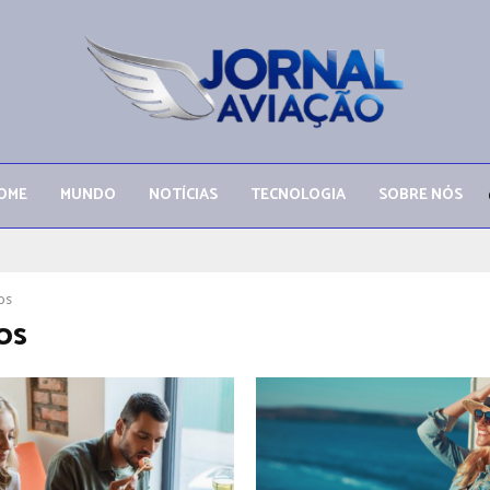
OME
MUNDO
NOTÍCIAS
TECNOLOGIA
SOBRE NÓS
os
os