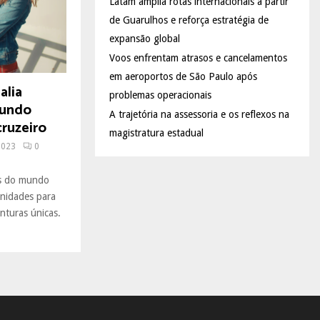
Latam amplia rotas internacionais a partir
de Guarulhos e reforça estratégia de
expansão global
Voos enfrentam atrasos e cancelamentos
em aeroportos de São Paulo após
alia
problemas operacionais
mundo
A trajetória na assessoria e os reflexos na
cruzeiro
magistratura estadual
2023
0
os do mundo
nidades para
enturas únicas.