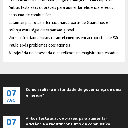
o
Airbus testa asas dobráveis para aumentar eficiência e reduzir
r
R
:
consumo de combustível
C
Latam amplia rotas internacionais a partir de Guarulhos e
reforça estratégia de expansão global
H
Voos enfrentam atrasos e cancelamentos em aeroportos de São
Paulo após problemas operacionais
A trajetória na assessoria e os reflexos na magistratura estadual
Como avaliar a maturidade de governança de uma
07
empresa?
AGO
Airbus testa asas dobráveis para aumentar
07
eficiência e reduzir consumo de combustível