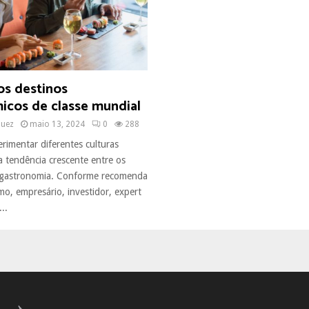
os destinos
icos de classe mundial
quez
maio 13, 2024
0
288
erimentar diferentes culturas
a tendência crescente entre os
a gastronomia. Conforme recomenda
o, empresário, investidor, expert
..