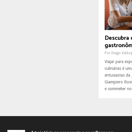
R
:
C
H
Descubra 
gastronôm
Por
Diego Veláz
Viajar para exp
culinárias é um
entusiastas d
Giampiero Rosm
e sommelier no.