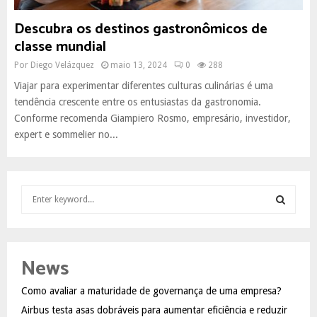
Descubra os destinos gastronômicos de
classe mundial
Por
Diego Velázquez
maio 13, 2024
0
288
Viajar para experimentar diferentes culturas culinárias é uma
tendência crescente entre os entusiastas da gastronomia.
Conforme recomenda Giampiero Rosmo, empresário, investidor,
expert e sommelier no...
S
e
a
S
r
c
E
News
h
f
A
Como avaliar a maturidade de governança de uma empresa?
o
Airbus testa asas dobráveis para aumentar eficiência e reduzir
r
R