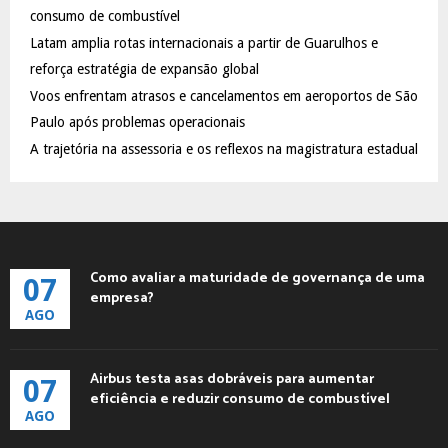
:
consumo de combustível
C
Latam amplia rotas internacionais a partir de Guarulhos e
reforça estratégia de expansão global
H
Voos enfrentam atrasos e cancelamentos em aeroportos de São
Paulo após problemas operacionais
A trajetória na assessoria e os reflexos na magistratura estadual
Como avaliar a maturidade de governança de uma
07
empresa?
AGO
Airbus testa asas dobráveis para aumentar
07
eficiência e reduzir consumo de combustível
AGO